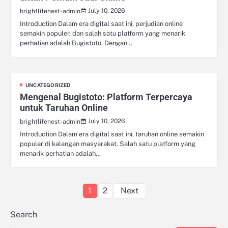
July 10, 2026
brightlifenest-admin
Introduction Dalam era digital saat ini, perjudian online
semakin populer, dan salah satu platform yang menarik
perhatian adalah Bugistoto. Dengan…
UNCATEGORIZED
Mengenal Bugistoto: Platform Terpercaya
untuk Taruhan Online
July 10, 2026
brightlifenest-admin
Introduction Dalam era digital saat ini, taruhan online semakin
populer di kalangan masyarakat. Salah satu platform yang
menarik perhatian adalah…
Posts
1
2
Next
pagination
Search