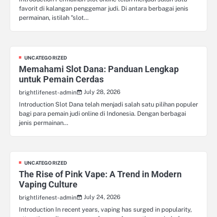
favorit di kalangan penggemar judi. Di antara berbagai jenis
permainan, istilah "slot…
UNCATEGORIZED
Memahami Slot Dana: Panduan Lengkap
untuk Pemain Cerdas
July 28, 2026
brightlifenest-admin
Introduction Slot Dana telah menjadi salah satu pilihan populer
bagi para pemain judi online di Indonesia. Dengan berbagai
jenis permainan…
UNCATEGORIZED
The Rise of Pink Vape: A Trend in Modern
Vaping Culture
July 24, 2026
brightlifenest-admin
Introduction In recent years, vaping has surged in popularity,