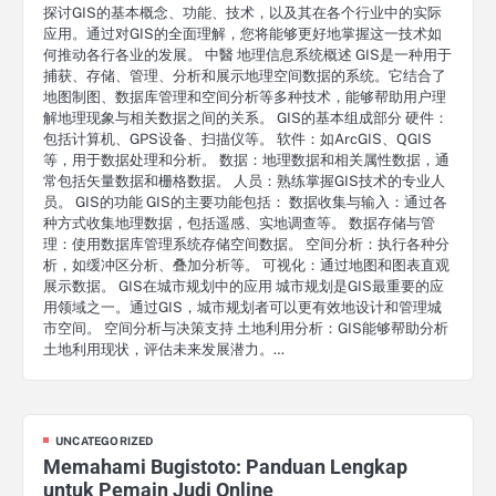
探讨GIS的基本概念、功能、技术，以及其在各个行业中的实际
应用。通过对GIS的全面理解，您将能够更好地掌握这一技术如
何推动各行各业的发展。 中醫 地理信息系统概述 GIS是一种用于
捕获、存储、管理、分析和展示地理空间数据的系统。它结合了
地图制图、数据库管理和空间分析等多种技术，能够帮助用户理
解地理现象与相关数据之间的关系。 GIS的基本组成部分 硬件：
包括计算机、GPS设备、扫描仪等。 软件：如ArcGIS、QGIS
等，用于数据处理和分析。 数据：地理数据和相关属性数据，通
常包括矢量数据和栅格数据。 人员：熟练掌握GIS技术的专业人
员。 GIS的功能 GIS的主要功能包括： 数据收集与输入：通过各
种方式收集地理数据，包括遥感、实地调查等。 数据存储与管
理：使用数据库管理系统存储空间数据。 空间分析：执行各种分
析，如缓冲区分析、叠加分析等。 可视化：通过地图和图表直观
展示数据。 GIS在城市规划中的应用 城市规划是GIS最重要的应
用领域之一。通过GIS，城市规划者可以更有效地设计和管理城
市空间。 空间分析与决策支持 土地利用分析：GIS能够帮助分析
土地利用现状，评估未来发展潜力。…
UNCATEGORIZED
Memahami Bugistoto: Panduan Lengkap
untuk Pemain Judi Online