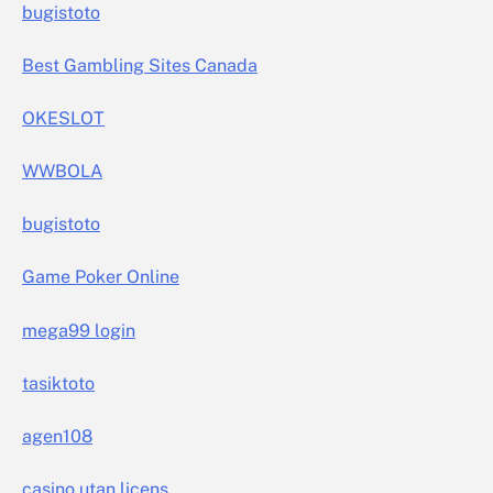
bugistoto
Best Gambling Sites Canada
OKESLOT
WWBOLA
bugistoto
Game Poker Online
mega99 login
tasiktoto
agen108
casino utan licens